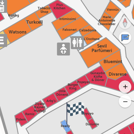
Plus
Tobacco
Kitchen
Vennüs
Shop
Kipling
Marie
Intimissimi
Antoinette
Turkcell
Chocolatier
Falconeri
Calzedonia
Watsons
L'Occitane
Görüş ve önerilerinizi önemsiyoruz.
Sevil
Parfümeri
Bluemint
Günaydın
Divarese
Köfte
& Döner
Popeyes
Caffe
Burger
Nero
King
Usta
Dönerci
Arby's
Ziyafe
Kayseri
Mutfağı
Doyuyo
Ramiz
Pidem
Dürümle
Really