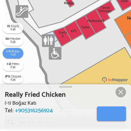
Sosa
Kapbar
Tavuk
Dünyası
N
McDonald's
(1)
Köprü
Tahin
Katı
KFC
Carl's
Jr.
(0)
Meydan
Katı
(-1)
Boğaz
Katı
(-2)
Metro
Katı
(P1)
Otopark
Katı
Really Fried Chicken
(-1) Boğaz Katı
Tel:
+905316256924