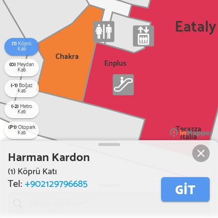
Eataly
(1)
Köprü
Katı
Chakra
Enplus
(0)
Meydan
Katı
(-1)
Boğaz
Katı
(-2)
Metro
Katı
(P1)
Otopark
Terazza
Katı
Italia
Harman Kardon
(1) Köprü Katı
Tel:
+902129796685
GİT